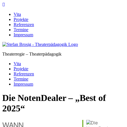
Skip
to
Vita
content
Projekte
Referenzen
Termine
Impressum
Theaterregie – Theaterpädagogik
Vita
Projekte
Referenzen
Termine
Impressum
Die NotenDealer – „Best of
2025“
WANN