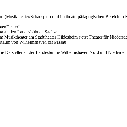
ern (Musiktheater/Schauspiel) und im theaterpädagogischen Bereich in
otenDealer“
ung an den Landesbühnen Sachsen
im Musiktheater am Stadttheater Hildesheim (jetzt Theater für Niedersa
n Raum von Wilhelmshaven bis Passau
owie Darsteller an der Landesbühne Wilhelmshaven Nord und Niederde