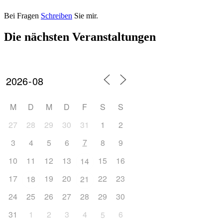
Bei Fragen
Schreiben
Sie mir.
Die nächsten Veranstaltungen
M
D
M
D
F
S
S
27
28
29
30
31
1
2
7
3
4
5
6
8
9
10
11
12
13
15
16
14
17
19
20
22
23
18
21
24
25
26
27
28
29
30
31
1
2
3
4
6
5