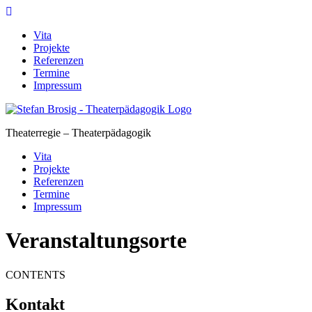
Skip
to
Vita
content
Projekte
Referenzen
Termine
Impressum
Theaterregie – Theaterpädagogik
Vita
Projekte
Referenzen
Termine
Impressum
Veranstaltungsorte
CONTENTS
Kontakt