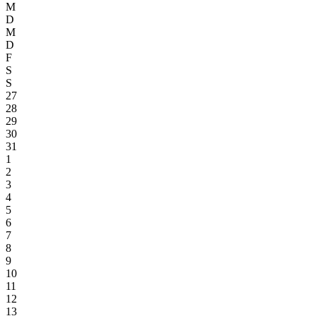
M
D
M
D
F
S
S
27
28
29
30
31
1
2
3
4
5
6
7
8
9
10
11
12
13