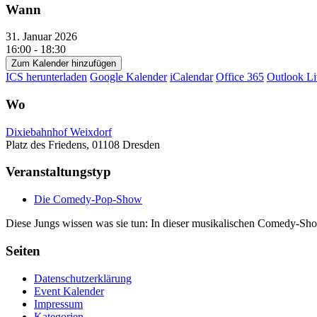
Wann
31. Januar 2026
16:00 - 18:30
Zum Kalender hinzufügen
ICS herunterladen
Google Kalender
iCalendar
Office 365
Outlook Li
Wo
Dixiebahnhof Weixdorf
Platz des Friedens, 01108 Dresden
Veranstaltungstyp
Die Comedy-Pop-Show
Diese Jungs wissen was sie tun: In dieser musikalischen Comedy-Show
Seiten
Datenschutzerklärung
Event Kalender
Impressum
Kategorien