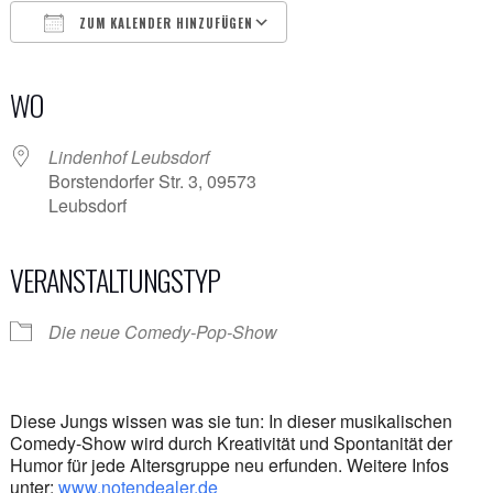
ZUM KALENDER HINZUFÜGEN
ICS herunterladen
Google Kalender
iCalendar
Office 365
Outlook Live
WO
Lindenhof Leubsdorf
Borstendorfer Str. 3, 09573
Leubsdorf
VERANSTALTUNGSTYP
Die neue Comedy-Pop-Show
Diese Jungs wissen was sie tun: In dieser musikalischen
Comedy-Show wird durch Kreativität und Spontanität der
Humor für jede Altersgruppe neu erfunden. Weitere Infos
unter:
www.notendealer.de