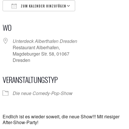
ZUM KALENDER HINZUFÜGEN
ICS herunterladen
Google Kalender
iCalendar
Office 365
Outlook Live
WO
Unterdeck Alberthafen Dresden
Restaurant Alberhafen,
Magdeburger Str. 58, 01067
Dresden
VERANSTALTUNGSTYP
Die neue Comedy-Pop-Show
Endlich ist es wieder soweit, die neue Show!!! Mit riesiger
After-Show-Party!