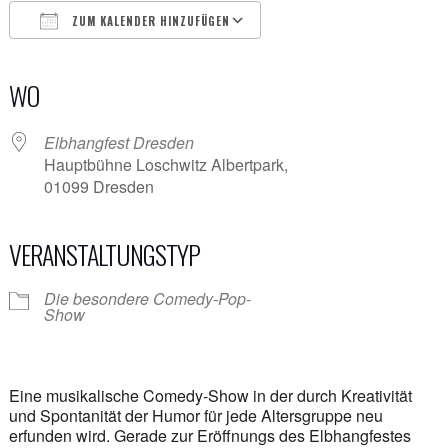
ZUM KALENDER HINZUFÜGEN
ICS herunterladen
Google Kalender
iCalendar
Office 365
Outlook Live
WO
Elbhangfest Dresden
Hauptbühne Loschwitz Albertpark,
01099 Dresden
VERANSTALTUNGSTYP
Die besondere Comedy-Pop-
Show
Eine musikalische Comedy-Show in der durch Kreativität
und Spontanität der Humor für jede Altersgruppe neu
erfunden wird. Gerade zur Eröffnungs des Elbhangfestes