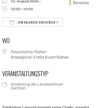
13. August 2026
16:00 - 19:00
ZUM KALENDER HINZUFÜGEN
ICS herunterladen
Google Kalender
iCalendar
Office 365
Outlook Live
WO
Felsenbühne Rathen
Amselgrund, 01824 Kurort Rathen
VERANSTALTUNGSTYP
Vorstellung der Landesbühnen
Sachsen
Zahlkellner Leopold himmelt seine Chefin Josepha