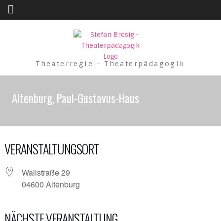
Skip to content
Theaterregie – Theaterpädagogik
Altenburg, Paul-Gustavus-Haus
VERANSTALTUNGSORT
Wallstraße 29
04600 Altenburg
NÄCHSTE VERANSTALTUNG