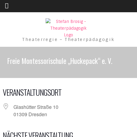
Skip to content
Theaterregie – Theaterpädagogik
Freie Montessorischule „Huckepack“ e. V.
VERANSTALTUNGSORT
Glashütter Straße 10
01309 Dresden
NÄCHSTE VERANSTALTUNG