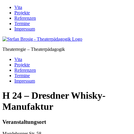
Skip
Vita
to
Projekte
content
Referenzen
Termine
Impressum
Theaterregie – Theaterpädagogik
Vita
Projekte
Referenzen
Termine
Impressum
H 24 – Dresdner Whisky-
Manufaktur
Veranstaltungsort
Magdeburger Str. 58