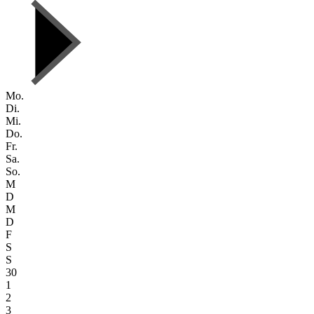
Mo.
Di.
Mi.
Do.
Fr.
Sa.
So.
M
D
M
D
F
S
S
30
1
2
3