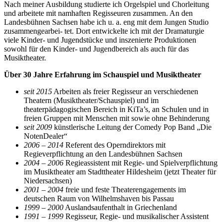
Nach meiner Ausbildung studierte ich Orgelspiel und Chorleitung
und arbeitete mit namhaften Regisseuren zusammen. An den
Landesbühnen Sachsen habe ich u. a. eng mit dem Jungen Studio
zusammengearbei- tet. Dort entwickelte ich mit der Dramaturgie
viele Kinder- und Jugendstücke und inszenierte Produktionen
sowohl für den Kinder- und Jugendbereich als auch für das
Musiktheater.
Über 30 Jahre Erfahrung im Schauspiel und Musiktheater
seit 2015
Arbeiten als freier Regisseur an verschiedenen
Theatern (Musiktheater/Schauspiel) und im
theaterpädagogischen Bereich in KiTa’s, an Schulen und in
freien Gruppen mit Menschen mit sowie ohne Behinderung
seit 2009
künstlerische Leitung der Comedy Pop Band „Die
NotenDealer“
2006 – 2014
Referent des Operndirektors mit
Regieverpflichtung an den Landesbühnen Sachsen
2004 – 2006
Regieassistent mit Regie- und Spielverpflichtung
im Musiktheater am Stadttheater Hildesheim (jetzt Theater für
Niedersachsen)
2001 – 2004
freie und feste Theaterengagements im
deutschen Raum von Wilhelmshaven bis Passau
1999 – 2000
Auslandsaufenthalt in Griechenland
1991 – 1999
Regisseur, Regie- und musikalischer Assistent