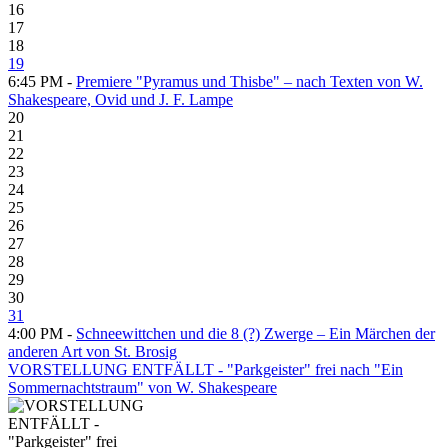
16
17
18
19
6:45 PM -
Premiere "Pyramus und Thisbe" – nach Texten von W.
Shakespeare, Ovid und J. F. Lampe
20
21
22
23
24
25
26
27
28
29
30
31
4:00 PM -
Schneewittchen und die 8 (?) Zwerge – Ein Märchen der
anderen Art von St. Brosig
VORSTELLUNG ENTFÄLLT - "Parkgeister" frei nach "Ein
Sommernachtstraum" von W. Shakespeare