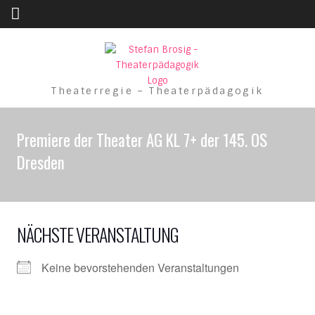
Skip to content
Theaterregie – Theaterpädagogik
Premiere der Theater AG KL 7+ der 145. OS
Dresden
NÄCHSTE VERANSTALTUNG
Keine bevorstehenden Veranstaltungen