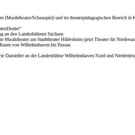
ern (Musiktheater/Schauspiel) und im theaterpädagogischen Bereich in
otenDealer“
ung an den Landesbühnen Sachsen
im Musiktheater am Stadttheater Hildesheim (jetzt Theater für Niedersa
n Raum von Wilhelmshaven bis Passau
owie Darsteller an der Landesbühne Wilhelmshaven Nord und Niederde