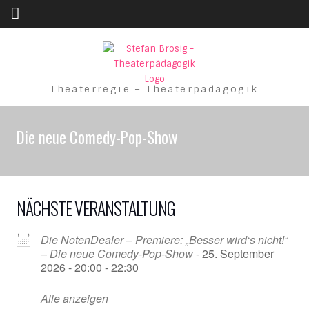
Skip to content
Theaterregie – Theaterpädagogik
Die neue Comedy-Pop-Show
NÄCHSTE VERANSTALTUNG
Die NotenDealer – Premiere: „Besser wird‘s nicht!“
– Die neue Comedy-Pop-Show
- 25. September
2026 - 20:00 - 22:30
Alle anzeigen