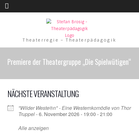
Skip to content
Theaterregie – Theaterpädagogik
Premiere der Theatergruppe „Die Spielwütigen“
NÄCHSTE VERANSTALTUNG
"Wilder Weste®n" - Eine Westernkomödie von Thor
Truppel
- 6. November 2026 - 19:00 - 21:00
Alle anzeigen