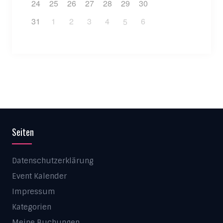
24
25
26
27
28
29
30
31
1
2
3
4
6
5
Seiten
Datenschutzerklärung
Event Kalender
Impressum
Kategorien
Meine Buchungen